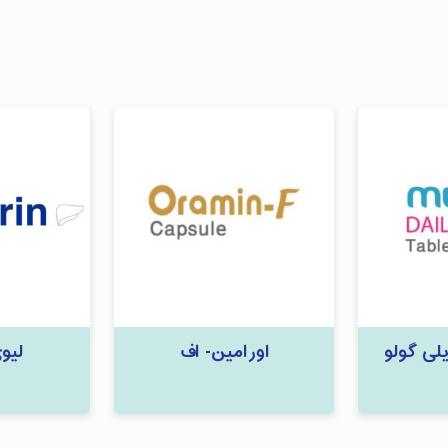
لی گولو
اورامین- اف
لیو