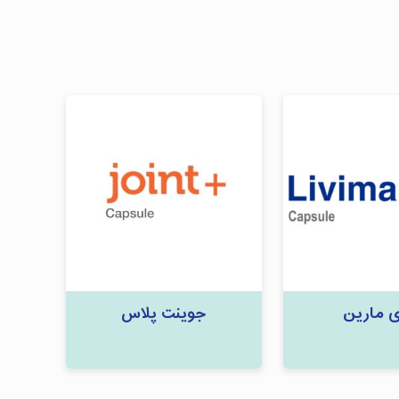
ی مارین
جوینت پلاس