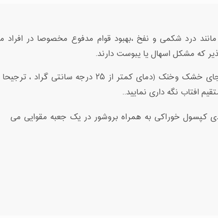
نند درد شکمی و نفخ ،بهبود قوام مدفوع مخصوصا در افراد مبت
یر که مشکل اسهال یا یبوست دارند.
در بسته بندی اصلی و در جای خشک وخنک (دمای کمتر از ۲۵ درجه سانتی گراد ، ترج
یم افتاب نگه داری نمایید..
ه حاوی ۳ بلیستر ۱۰ عددی کپسول خوراکی به همراه بروشور در یک جعبه مقوایی می